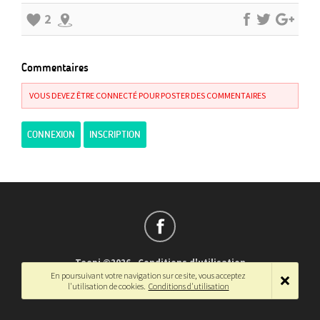
2
Commentaires
VOUS DEVEZ ÊTRE CONNECTÉ POUR POSTER DES COMMENTAIRES
CONNEXION
INSCRIPTION
Teepi ©2026
-
Conditions d'utilisation
En poursuivant votre navigation sur ce site, vous acceptez
Français
-
English
l'utilisation de cookies.
Conditions d'utilisation