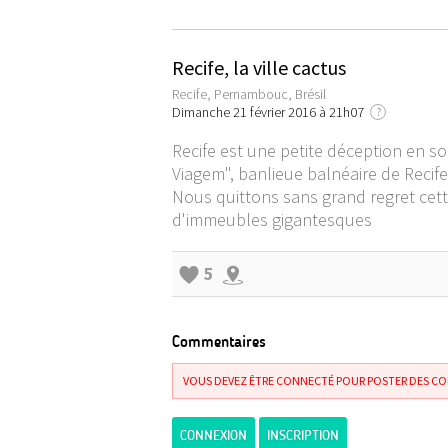
Recife, la ville cactus
Recife, Pernambouc, Brésil
Dimanche 21 février 2016 à 21h07
?
Recife est une petite déception en soi
Viagem", banlieue balnéaire de Recife
Nous quittons sans grand regret cette
d'immeubles gigantesques
5
Commentaires
VOUS DEVEZ ÊTRE CONNECTÉ POUR POSTER DES C
CONNEXION
INSCRIPTION