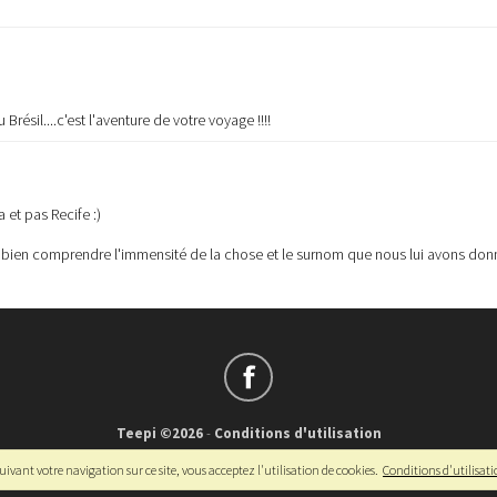
résil....c'est l'aventure de votre voyage !!!!
et pas Recife :)
r bien comprendre l'immensité de la chose et le surnom que nous lui avons don
Teepi ©2026
-
Conditions d'utilisation
Français
-
English
ivant votre navigation sur ce site, vous acceptez l'utilisation de cookies.
Conditions d'utilisat