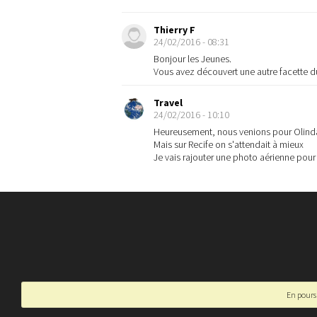
Thierry F
24/02/2016 - 08:31
Bonjour les Jeunes.
Vous avez découvert une autre facette du B
Travel
24/02/2016 - 10:10
Heureusement, nous venions pour Olinda 
Mais sur Recife on s'attendait à mieux
Je vais rajouter une photo aérienne pou
En poursu