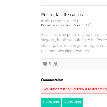
Recife, la ville cactus
Recife, Pernambouc, Brésil
Dimanche 21 février 2016 à 21h07
?
Recife est une petite déception en soi
Viagem", banlieue balnéaire de Recife
Nous quittons sans grand regret cette
d'immeubles gigantesques
5
Commentaires
VOUS DEVEZ ÊTRE CONNECTÉ POUR POSTER DES C
CONNEXION
INSCRIPTION