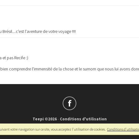
résil....c'est l'aventure de votre voyage !!!!
et pas Recife :)
r bien comprendre l'immensité de la chose et le surnom que nous lui avons don
Teepi ©2026
-
Conditions d'utilisation
Français
-
English
ivant votre navigation sur ce site, vous acceptez l'utilisation de cookies.
Conditions d'utilisat