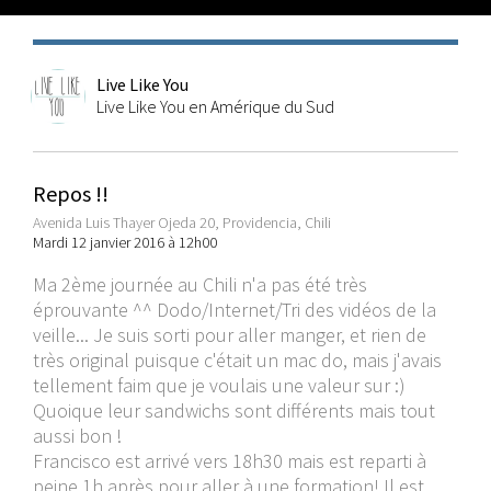
Live Like You
Live Like You en Amérique du Sud
Repos !!
Avenida Luis Thayer Ojeda 20, Providencia, Chili
Mardi 12 janvier 2016 à 12h00
Ma 2ème journée au Chili n'a pas été très
éprouvante ^^ Dodo/Internet/Tri des vidéos de la
veille... Je suis sorti pour aller manger, et rien de
très original puisque c'était un mac do, mais j'avais
tellement faim que je voulais une valeur sur :)
Quoique leur sandwichs sont différents mais tout
aussi bon !
Francisco est arrivé vers 18h30 mais est reparti à
peine 1h après pour aller à une formation! Il est