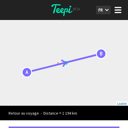
FR
B
A
Leaflet
Retour au voyage
-
Distance ≈ 1 194 km