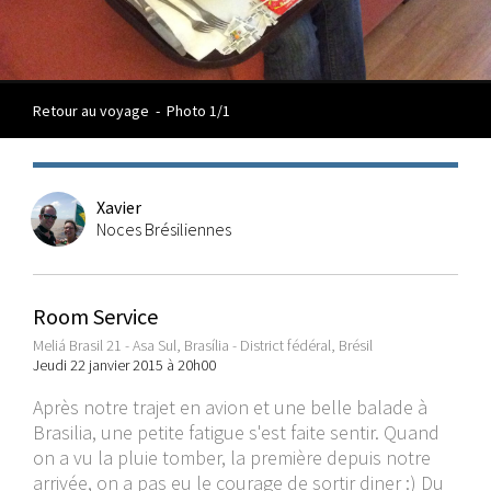
Retour au voyage
-
Photo 1/1
Xavier
Noces Brésiliennes
Room Service
Meliá Brasil 21 - Asa Sul, Brasília - District fédéral, Brésil
Jeudi 22 janvier 2015 à 20h00
Après notre trajet en avion et une belle balade à
Brasilia, une petite fatigue s'est faite sentir. Quand
on a vu la pluie tomber, la première depuis notre
arrivée, on a pas eu le courage de sortir diner :) Du