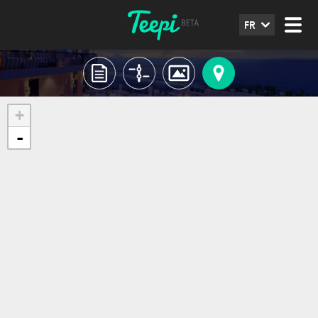
FR
+
-