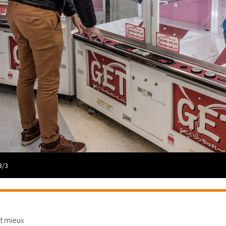
3/3
st mieux