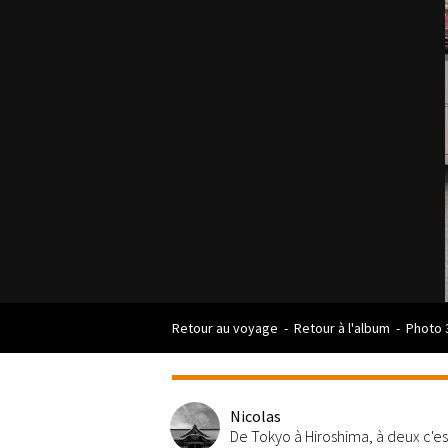
Retour au voyage
-
Retour à l'album
-
Photo 
Nicolas
De Tokyo à Hiroshima, à deux c'e