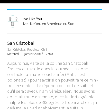
Live Like You
Live Like You en Amérique du Sud
San Cristobal
San Cristóbal, Recoleta, Chili
Mercredi 13 janvier 2016 à 12h00
Aujourd'hui, visite de la colline San Cristobal!
Francisco travaille dans la journée. J'ai donc
contacter un autre couchsurfer (Matt, il est
polonais ;) ) pour savoir si on pouvait faire ce mini-
trek ensemble. Il a répondu oui tout de suite et
qu'il serait avec un ami vénézuelien. Nous avons
donc fait route ensemble, et ce fut fort agréable
malgré les plus de 30degrés... 3h de marche et j'ai
déjà mal au pied ahah vivement la suite :p