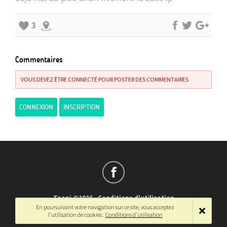
3
Commentaires
VOUS DEVEZ ÊTRE CONNECTÉ POUR POSTER DES COMMENTAIRES
CONNEXION
INSCRIPTION
Teepi ©2026
-
Conditions d'utilisation
En poursuivant votre navigation sur ce site, vous acceptez
Français
-
English
l'utilisation de cookies.
Conditions d'utilisation