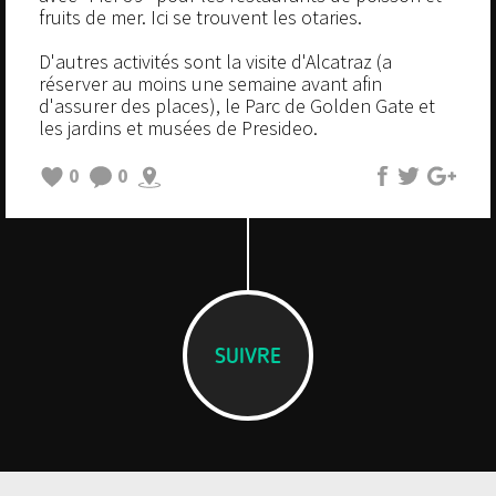
fruits de mer. Ici se trouvent les otaries.
D'autres activités sont la visite d'Alcatraz (a
réserver au moins une semaine avant afin
d'assurer des places), le Parc de Golden Gate et
les jardins et musées de Presideo.
0
0
SUIVRE