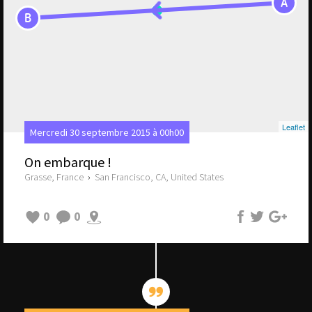
A
B
Leaflet
Mercredi 30 septembre 2015 à 00h00
On embarque !
Grasse, France
›
San Francisco, CA, United States
0
0