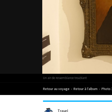
Un air de ressemblance troublant
Retour au voyage
-
Retour à l'album
-
Photo 
Travel