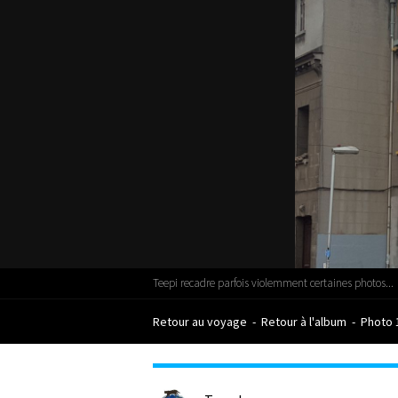
Teepi recadre parfois violemment certaines photos...
Retour au voyage
-
Retour à l'album
-
Photo 