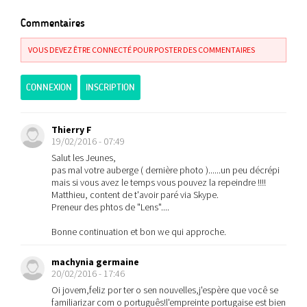
Commentaires
VOUS DEVEZ ÊTRE CONNECTÉ POUR POSTER DES COMMENTAIRES
CONNEXION
INSCRIPTION
Thierry F
19/02/2016 - 07:49
Salut les Jeunes,
pas mal votre auberge ( dernière photo )......un peu décrépi
mais si vous avez le temps vous pouvez la repeindre !!!!
Matthieu, content de t'avoir paré via Skype.
Preneur des phtos de "Lens"....
Bonne continuation et bon we qui approche.
machynia germaine
20/02/2016 - 17:46
Oi jovem,feliz por ter o sen nouvelles,j'espère que você se
familiarizar com o português!l'empreinte portugaise est bien