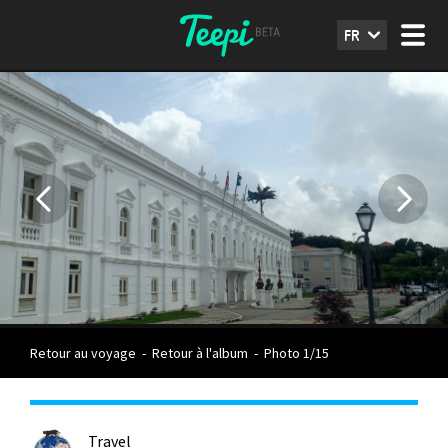
FR
Retour au voyage
-
Retour à l'album
-
Photo 1/15
Travel