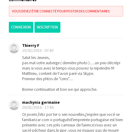
VOUS DEVEZ ÊTRE CONNECTÉ POUR POSTER DES COMMENTAIRES
CONNEXION
INSCRIPTION
Thierry F
19/02/2016 - 07:49
Salut les Jeunes,
pas mal votre auberge ( dernière photo )......un peu décrépi
mais si vous avez le temps vous pouvez la repeindre !!!!
Matthieu, content de t'avoir paré via Skype.
Preneur des phtos de "Lens"....
Bonne continuation et bon we qui approche.
machynia germaine
20/02/2016 - 17:46
Oi jovem,feliz por ter o sen nouvelles,j'espère que você se
familiarizar com o português!l'empreinte portugaise est bien
présente avec ces jolis carreaux de faience.Vous avez un
sacré pêcheur dans le gpe ,vous ne risquez pas de mourir