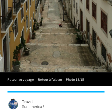
Retour au voyage
-
Retour à l'album
-
Photo 13/15
Travel
Sudamerica !