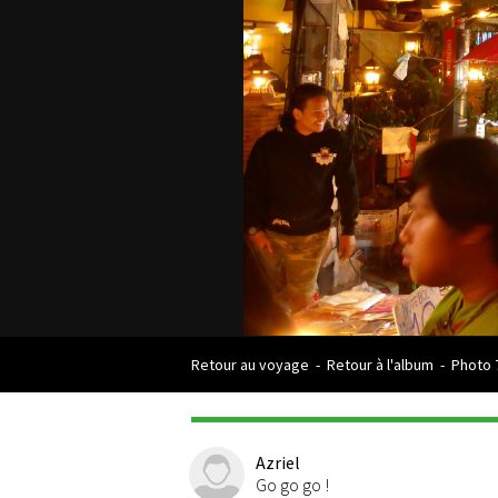
Retour au voyage
-
Retour à l'album
-
Photo 
Azriel
Go go go !