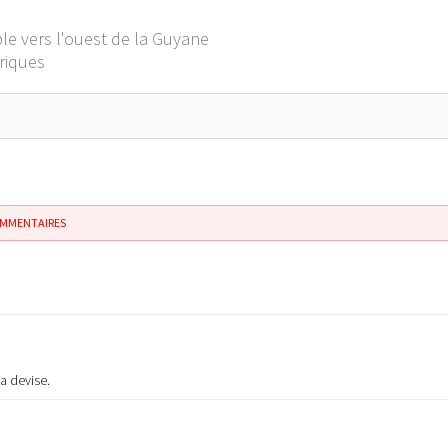
ple vers l'ouest de la Guyane
criques
OMMENTAIRES
ma devise.