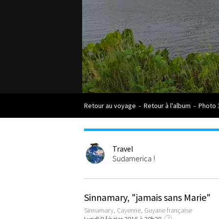
Retour au voyage
-
Retour à l'album
-
Photo 
Travel
Sudamerica !
Sinnamary, "jamais sans Marie"
Sinnamary, Cayenne, Guyane française
?