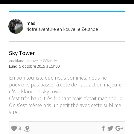
mad
Notre aventure en Nouvelle Zelande
Sky Tower
Auckland, Nouvelle-Zélande
Lundi 5 octobre 2015 à 15h00
En bon touriste que nous sommes, nous ne
pouvions pas passer à coté de l'attraction majeure
d'Auckland: la sky tower.
C'est très haut, très flippant mais c'etait magnifique.
On s'est même pris un petit thé avec cette sublime
vue !
3