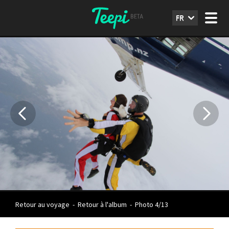
FR
Retour au voyage
-
Retour à l'album
-
Photo 4/13