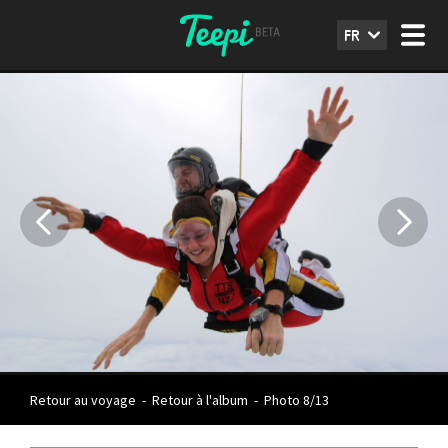
FR
Retour au voyage
-
Retour à l'album
-
Photo 8/13