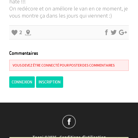
hâte !!!
On redécore et on améliore le van en ce moment, je
vous montre ça dans les jours qui viennent :)
2
Commentaires
VOUS DEVEZ ÊTRE CONNECTÉ POUR POSTER DES COMMENTAIRES
CONNEXION
INSCRIPTION
Teepi ©2026
-
Conditions d'utilisation