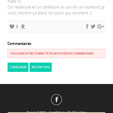
hâte !!!
On redécore et on améliore le van en ce moment, je
vous montre ça dans les jours qui viennent :)
2
Commentaires
VOUS DEVEZ ÊTRE CONNECTÉ POUR POSTER DES COMMENTAIRES
CONNEXION
INSCRIPTION
Teepi ©2026
-
Conditions d'utilisation