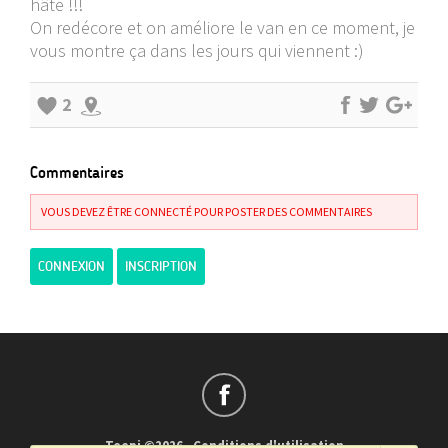
hâte !!!
On redécore et on améliore le van en ce moment, je
vous montre ça dans les jours qui viennent :)
2
Commentaires
VOUS DEVEZ ÊTRE CONNECTÉ POUR POSTER DES COMMENTAIRES
CONNEXION
INSCRIPTION
Teepi ©2026
-
Conditions d'utilisation