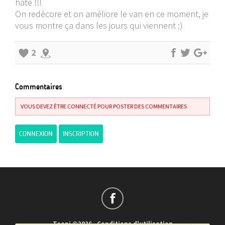
hâte !!!
On redécore et on améliore le van en ce moment, je
vous montre ça dans les jours qui viennent :)
2
Commentaires
VOUS DEVEZ ÊTRE CONNECTÉ POUR POSTER DES COMMENTAIRES
CONNEXION
INSCRIPTION
Teepi ©2026
-
Conditions d'utilisation