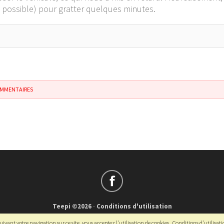
st possible) pour gratter quelques minutes.
OMMENTAIRES
Teepi ©2026
-
Conditions d'utilisation
Français
-
English
ivant votre navigation sur ce site, vous acceptez l'utilisation de cookies.
Conditions d'utilisat