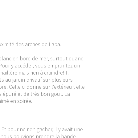
oximité des arches de Lapa.
l blanc en bord de mer, surtout quand
) Pour y accéder, vous empruntez un
aillère mais rien à craindre! Il
au jardin privatif sur plusieurs
e. Celle ci donne sur l'extérieur, elle
ès épuré et de très bon gout. La
imé en soirée.
 Et pour ne rien gacher, il y avait une
t, nous pouvions prendre la bande