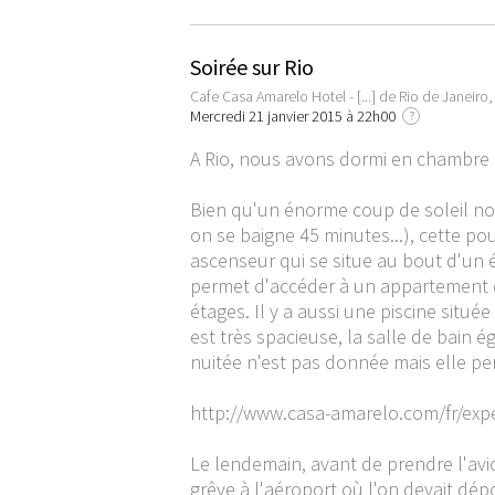
Soirée sur Rio
Cafe Casa Amarelo Hotel - [...] de Rio de Janeiro, 
Mercredi 21 janvier 2015 à 22h00
?
A Rio, nous avons dormi en chambre d
Bien qu'un énorme coup de soleil nous
on se baigne 45 minutes...), cette p
ascenseur qui se situe au bout d'un étr
permet d'accéder à un appartement qu
étages. Il y a aussi une piscine situé
est très spacieuse, la salle de bain é
nuitée n'est pas donnée mais elle pe
http://www.casa-amarelo.com/fr/exp
Le lendemain, avant de prendre l'avion,
grêve à l'aéroport où l'on devait dé