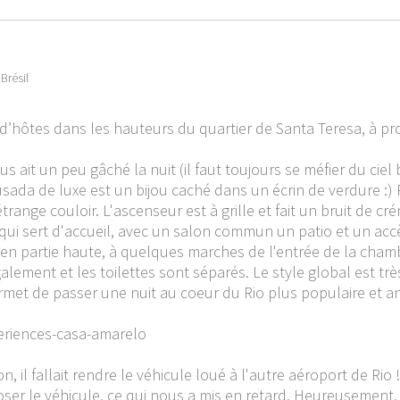
Brésil
’hôtes dans les hauteurs du quartier de Santa Teresa, à pr
 ait un peu gâché la nuit (il faut toujours se méfier du cie
ousada de luxe est un bijou caché dans un écrin de verdure :
ange couloir. L'ascenseur est à grille et fait un bruit de crém
i sert d'accueil, avec un salon commun un patio et un accès 
e en partie haute, à quelques marches de l'entrée de la chambr
galement et les toilettes sont séparés. Le style global est tr
rmet de passer une nuit au coeur du Rio plus populaire et an
eriences-casa-amarelo
 il fallait rendre le véhicule loué à l'autre aéroport de Rio !
poser le véhicule, ce qui nous a mis en retard. Heureusemen