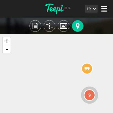
FR
+
-
9