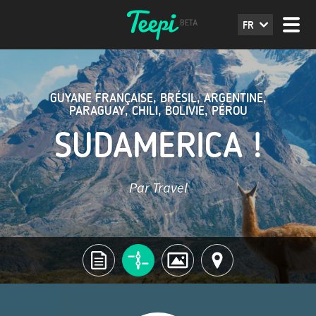
FR
GUYANE FRANÇAISE
,
BRÉSIL
,
ARGENTINE
,
PARAGUAY
,
CHILI
,
BOLIVIE
,
PÉROU
SUDAMERICA !
Par Travel