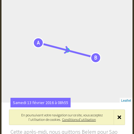
A
B
Leaflet
Samedi 13 février 2016 à 08h55
Direction Sao Luis
En poursuivant votre navigation sur ce site, vous acceptez
l'utilisation de cookies.
Conditions d'utilisation
Belém, Pará, Brésil
›
São Luís - Maranhão, Brésil
Cette après-midi, nous quittons Belem pour Sao