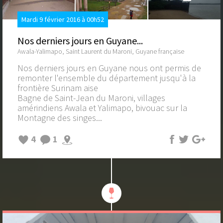
Mardi 9 février 2016 à 00h52
Nos derniers jours en Guyane...
Awala-Yalimapo, Saint Laurent du Maroni, Guyane française
Nos derniers jours en Guyane nous ont permis de
remonter l'ensemble du département jusqu'à la
frontière Surinam aise
Bagne de Saint-Jean du Maroni, villages
amérindiens Awala et Yalimapo, bivouac sur la
Montagne des singes...
4
1