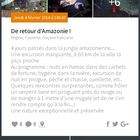
+6
Jeudi 4 février 2016 à 18h20
De retour d'Amazonie !
Régina, Cayenne, Guyane française
4 jours passés dans la jungle amazonienne...
Une excursion marquante, à 60 km de la ville la
plus proche
Au programme : nuits en hamac dans des carbets
de fortune, hygiène dans la rivière, excursion de
nuit en pirogue, pêche et chasse, cueillette, etc.
Quelques rencontres surprenantes, comme frôler
un serpent-liane en piroguant près du rivage ou
de manger à 1 metre d'une mygale (et de ne s'en
rendre compte qu'à la fin...)
Une nature exceptionnelle et préservée
8
9