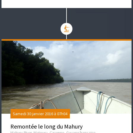
Samedi 30 janvier 2016 à 07h04
Remontée le long du Mahury
Mahury River, Matoury, Cayenne, Guyane française