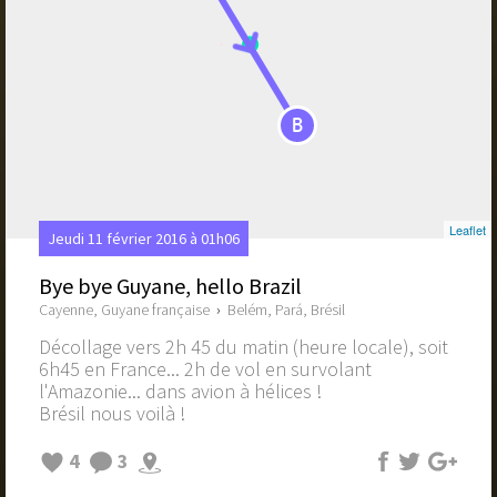
B
Leaflet
Jeudi 11 février 2016 à 01h06
Bye bye Guyane, hello Brazil
Cayenne, Guyane française
›
Belém, Pará, Brésil
Décollage vers 2h 45 du matin (heure locale), soit
6h45 en France... 2h de vol en survolant
l'Amazonie... dans avion à hélices !
Brésil nous voilà !
4
3