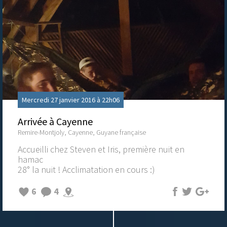
Mercredi 27 janvier 2016 à 22h06
Arrivée à Cayenne
Remire-Montjoly, Cayenne, Guyane française
Accueilli chez Steven et Iris, première nuit en
hamac
28° la nuit ! Acclimatation en cours :)
6
4