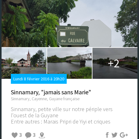
+2
Lundi 8 février 2016 à 20h20
Sinnamary, "jamais sans Marie"
Sinnamary, Cayenne, Guyane française
Sinnamary, petite ville sur notre périple vers
l'ouest de la Guyane
Entre autres : Marais Pripri de Yiyi et criques
3
3