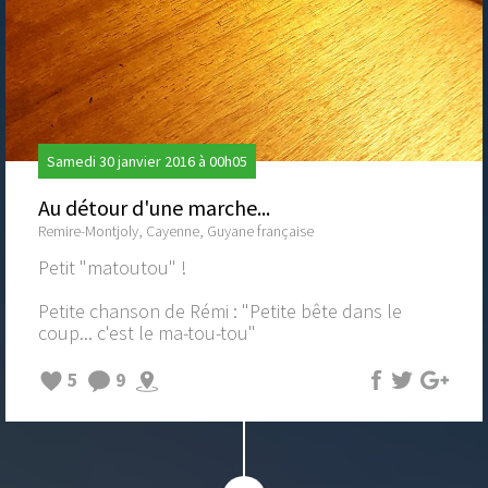
Samedi 30 janvier 2016 à 00h05
Au détour d'une marche...
Remire-Montjoly, Cayenne, Guyane française
Petit "matoutou" !
Petite chanson de Rémi : "Petite bête dans le
coup... c'est le ma-tou-tou"
5
9