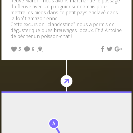
fleuve Maroni, nous avons marchandé le passage
du fleuve avec un piroguier surinamais pour
mettre les pieds dans ce petit pays enclavé dans
la forêt amazonienne
Cette excursion "clandestine" nous a permis de
déguster quelques breuvages locaux. Et à Antoine
de pêcher un poisson-chat !
5
6
A