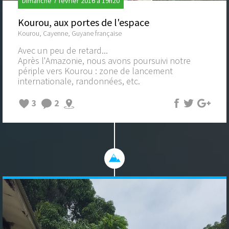
Dimanche 7 février 2016 à 19h20
Kourou, aux portes de l'espace
Kourou, Cayenne, Guyane française
Avec un peu de retard...
Après l'Amazonie, nous avons poursuivi notre
périple vers Kourou : zone de lancement
internationale, randonnées, etc.
3
2