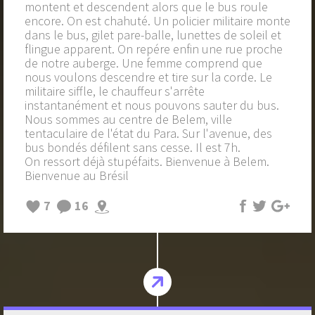
montent et descendent alors que le bus roule
encore. On est chahuté. Un policier militaire monte
dans le bus, gilet pare-balle, lunettes de soleil et
flingue apparent. On repére enfin une rue proche
de notre auberge. Une femme comprend que
nous voulons descendre et tire sur la corde. Le
militaire siffle, le chauffeur s'arrête
instantanément et nous pouvons sauter du bus.
Nous sommes au centre de Belem, ville
tentaculaire de l'état du Para. Sur l'avenue, des
bus bondés défilent sans cesse. Il est 7h.
On ressort déjà stupéfaits. Bienvenue à Belem.
Bienvenue au Brésil
7
16