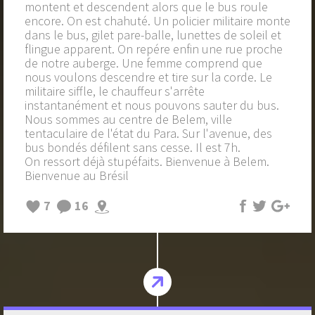
montent et descendent alors que le bus roule
encore. On est chahuté. Un policier militaire monte
dans le bus, gilet pare-balle, lunettes de soleil et
flingue apparent. On repére enfin une rue proche
de notre auberge. Une femme comprend que
nous voulons descendre et tire sur la corde. Le
militaire siffle, le chauffeur s'arrête
instantanément et nous pouvons sauter du bus.
Nous sommes au centre de Belem, ville
tentaculaire de l'état du Para. Sur l'avenue, des
bus bondés défilent sans cesse. Il est 7h.
On ressort déjà stupéfaits. Bienvenue à Belem.
Bienvenue au Brésil
7
16