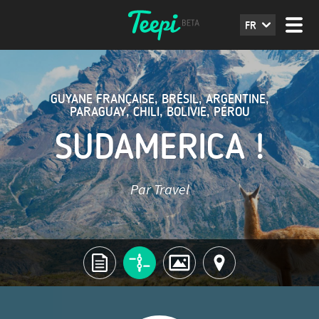
FR
GUYANE FRANÇAISE
,
BRÉSIL
,
ARGENTINE
,
PARAGUAY
,
CHILI
,
BOLIVIE
,
PÉROU
SUDAMERICA !
Par Travel