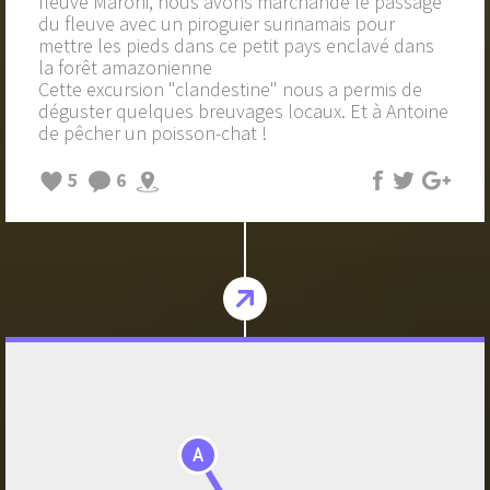
fleuve Maroni, nous avons marchandé le passage
du fleuve avec un piroguier surinamais pour
mettre les pieds dans ce petit pays enclavé dans
la forêt amazonienne
Cette excursion "clandestine" nous a permis de
déguster quelques breuvages locaux. Et à Antoine
de pêcher un poisson-chat !
5
6
A