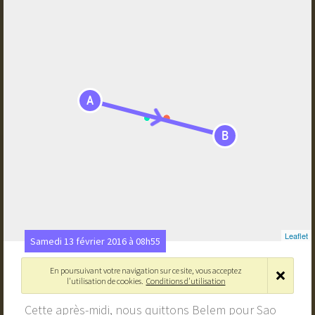
A
B
Leaflet
Samedi 13 février 2016 à 08h55
Direction Sao Luis
En poursuivant votre navigation sur ce site, vous acceptez
l'utilisation de cookies.
Conditions d'utilisation
Belém, Pará, Brésil
›
São Luís - Maranhão, Brésil
Cette après-midi, nous quittons Belem pour Sao