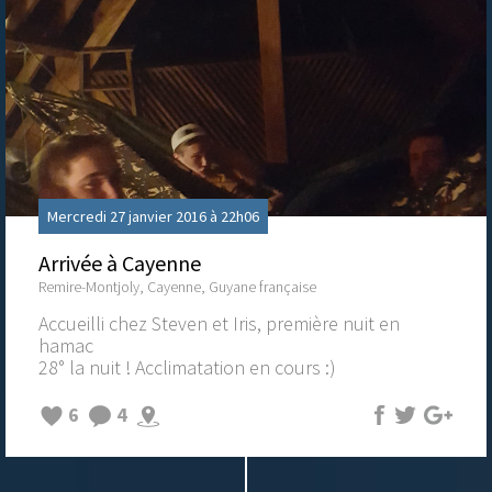
Mercredi 27 janvier 2016 à 22h06
Arrivée à Cayenne
Remire-Montjoly, Cayenne, Guyane française
Accueilli chez Steven et Iris, première nuit en
hamac
28° la nuit ! Acclimatation en cours :)
6
4