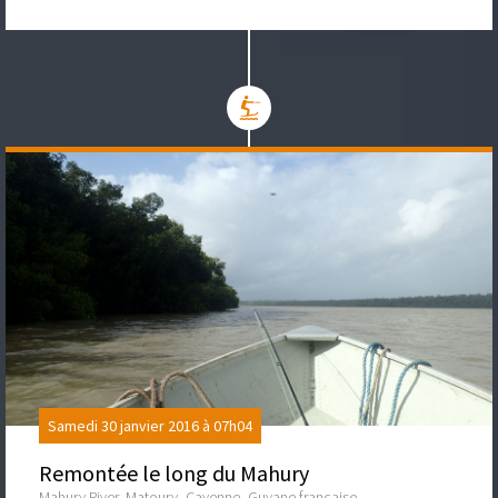
Samedi 30 janvier 2016 à 07h04
Remontée le long du Mahury
Mahury River, Matoury, Cayenne, Guyane française