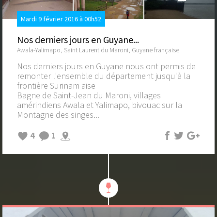
Mardi 9 février 2016 à 00h52
Nos derniers jours en Guyane...
Awala-Yalimapo, Saint Laurent du Maroni, Guyane française
Nos derniers jours en Guyane nous ont permis de
remonter l'ensemble du département jusqu'à la
frontière Surinam aise
Bagne de Saint-Jean du Maroni, villages
amérindiens Awala et Yalimapo, bivouac sur la
Montagne des singes...
4
1