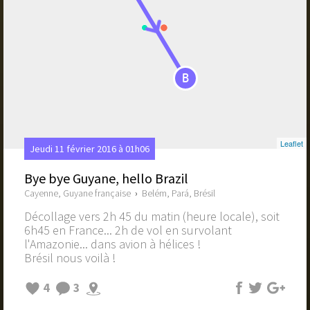
B
Leaflet
Jeudi 11 février 2016 à 01h06
Bye bye Guyane, hello Brazil
Cayenne, Guyane française
›
Belém, Pará, Brésil
Décollage vers 2h 45 du matin (heure locale), soit
6h45 en France... 2h de vol en survolant
l'Amazonie... dans avion à hélices !
Brésil nous voilà !
4
3