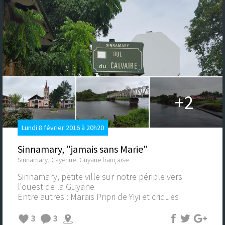
+2
Lundi 8 février 2016 à 20h20
Sinnamary, "jamais sans Marie"
Sinnamary, Cayenne, Guyane française
Sinnamary, petite ville sur notre périple vers
l'ouest de la Guyane
Entre autres : Marais Pripri de Yiyi et criques
3
3