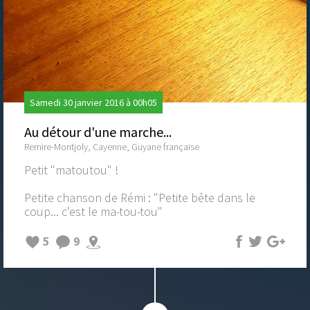
Samedi 30 janvier 2016 à 00h05
Au détour d'une marche...
Remire-Montjoly, Cayenne, Guyane française
Petit "matoutou" !
Petite chanson de Rémi : "Petite bête dans le
coup... c'est le ma-tou-tou"
5
9