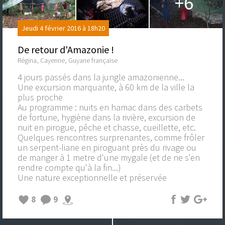
+6
Jeudi 4 février 2016 à 18h20
De retour d'Amazonie !
Régina, Cayenne, Guyane française
4 jours passés dans la jungle amazonienne...
Une excursion marquante, à 60 km de la ville la
plus proche
Au programme : nuits en hamac dans des carbets
de fortune, hygiène dans la rivière, excursion de
nuit en pirogue, pêche et chasse, cueillette, etc.
Quelques rencontres surprenantes, comme frôler
un serpent-liane en piroguant près du rivage ou
de manger à 1 metre d'une mygale (et de ne s'en
rendre compte qu'à la fin...)
Une nature exceptionnelle et préservée
8
9