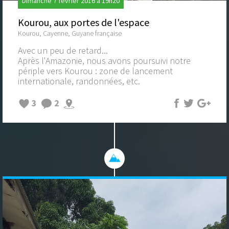
Dimanche 7 février 2016 à 19h20
Kourou, aux portes de l'espace
Kourou, Cayenne, Guyane française
Avec un peu de retard...
Après l'Amazonie, nous avons poursuivi notre
périple vers Kourou : zone de lancement
internationale, randonnées, etc.
3
2