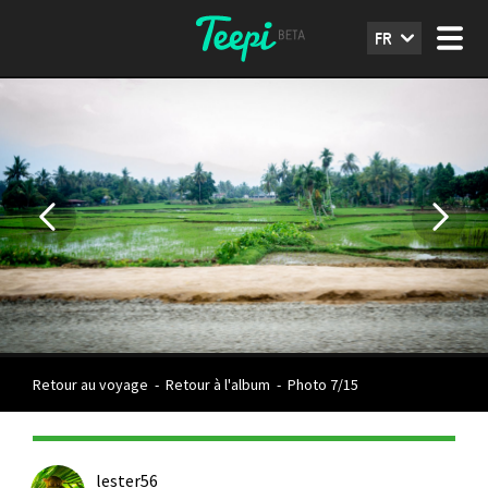
FR
Retour au voyage
-
Retour à l'album
-
Photo 7/15
lester56