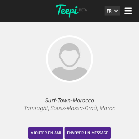
FR
Surf-Town-Morocco
Tamraght, Souss-Massa-Draâ, Maroc
AJOUTER EN AMI
ENVOYER UN MESSAGE