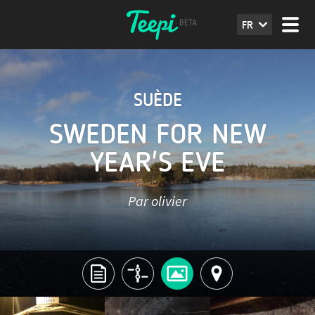
FR
SUÈDE
SWEDEN FOR NEW
YEAR'S EVE
Par olivier