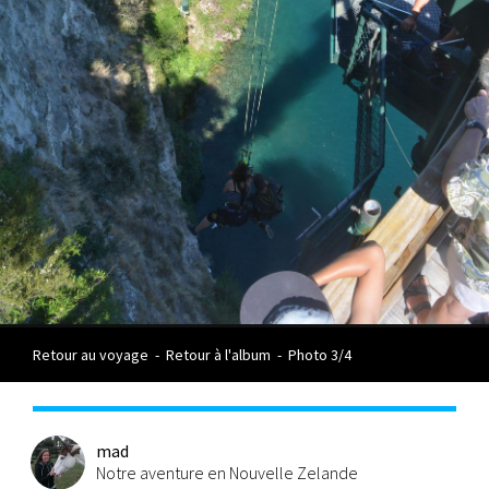
Retour au voyage
-
Retour à l'album
-
Photo 3/4
mad
Notre aventure en Nouvelle Zelande