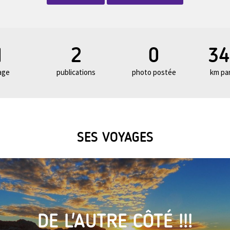
1
2
0
34
age
publications
photo postée
km pa
SES VOYAGES
DE L'AUTRE CÔTÉ !!!