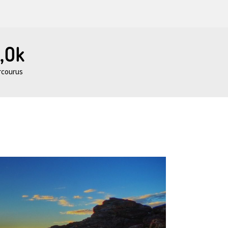
,0k
rcourus