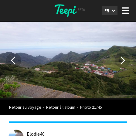
FR
Retour au voyage
-
Retour à l'album
-
Photo 21/45
Elodie40