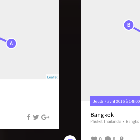
B
A
Leaflet
Jeudi 7 avril 2016 à 14h00
Bangkok
Phuket Thaïlande
›
Bangkok 
0
0