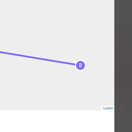
B
Leaflet