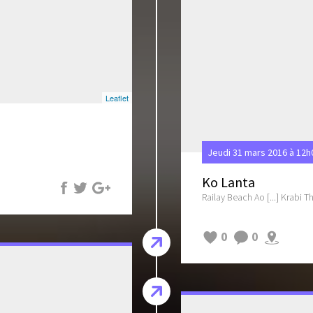
Leaflet
Jeudi 31 mars 2016 à 12h
Ko Lanta
Railay Beach Ao [...] Krabi T
0
0