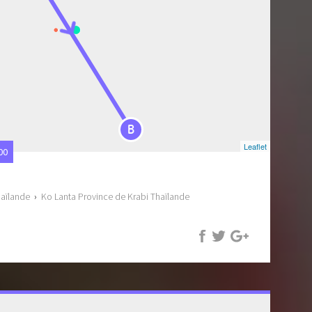
B
Leaflet
00
haïlande
›
Ko Lanta Province de Krabi Thaïlande