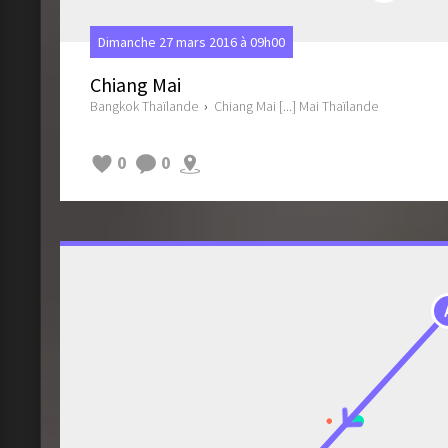
Dimanche 27 mars 2016 à 09h00
Chiang Mai
Bangkok Thaïlande
›
Chiang Mai [...] Mai Thaïlande
0
0