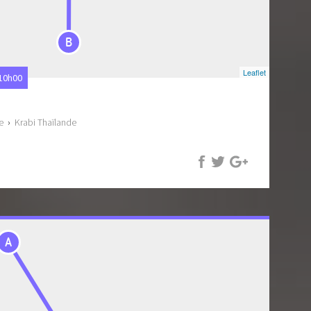
B
Leaflet
 10h00
e
›
Krabi Thaïlande
A