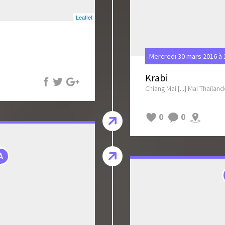
Leaflet
Mercredi 30 mars 2016 à
Krabi
Chiang Mai [...] Mai Thaïland
0
0
A