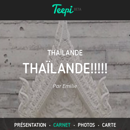
THAÏLANDE
THAÏLANDE!!!!!
Par Emilie
PRÉSENTATION
•
CARNET
•
PHOTOS
•
CARTE