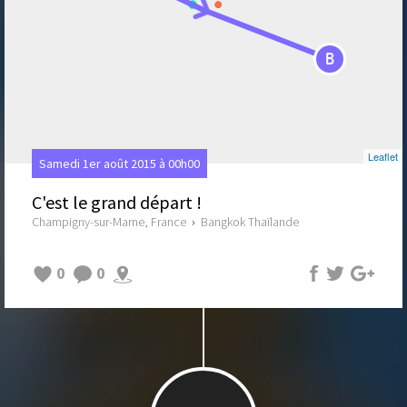
B
Leaflet
Samedi 1er août 2015 à 00h00
C'est le grand départ !
Champigny-sur-Marne, France
›
Bangkok Thaïlande
0
0