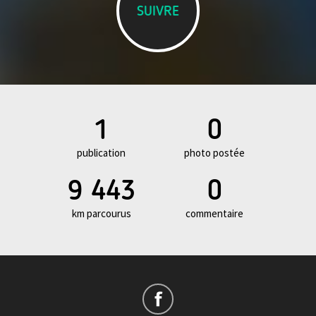
SUIVRE
1
0
publication
photo postée
9 443
0
km parcourus
commentaire