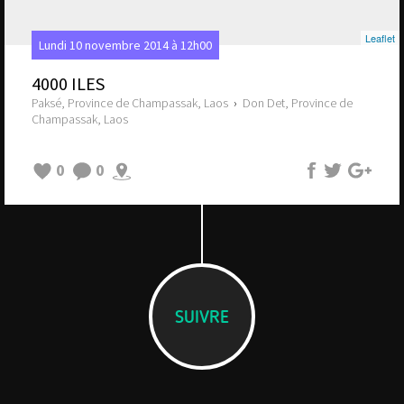
Leaflet
Lundi 10 novembre 2014 à 12h00
4000 ILES
Paksé, Province de Champassak, Laos
›
Don Det, Province de
Champassak, Laos
0
0
SUIVRE