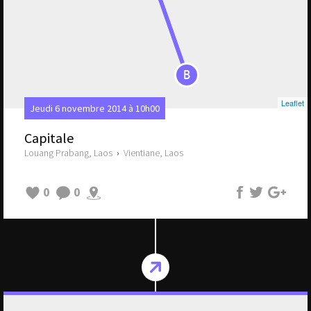
B
Leaflet
Jeudi 6 novembre 2014 à 10h00
Capitale
Louang Prabang, Laos
›
Vientiane, Laos
0
0