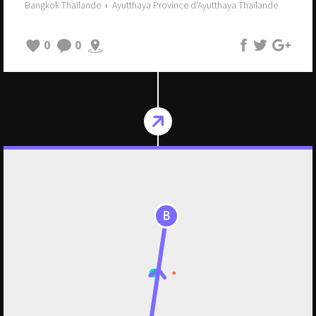
Bangkok Thaïlande
›
Ayutthaya Province d'Ayutthaya Thaïlande
0
0
B