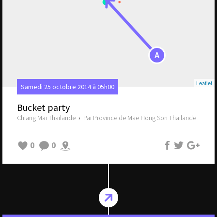
A
Leaflet
Samedi 25 octobre 2014 à 05h00
Bucket party
Chiang Mai Thaïlande
›
Pai Province de Mae Hong Son Thaïlande
0
0