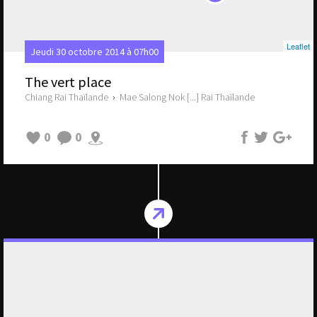
Leaflet
Jeudi 30 octobre 2014 à 07h00
The vert place
Chiang Rai Thaïlande
›
Mae Salong Nok [...] Rai Thaïlande
0
0