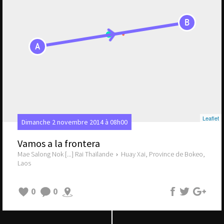
B
A
Leaflet
Dimanche 2 novembre 2014 à 08h00
Vamos a la frontera
Mae Salong Nok [...] Rai Thaïlande
›
Huay Xai, Province de Bokeo,
Laos
0
0