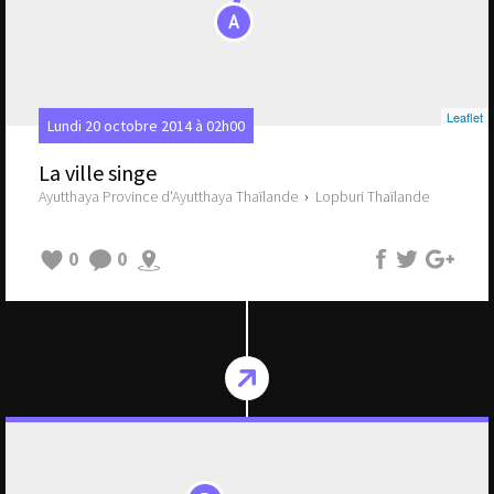
A
Leaflet
Lundi 20 octobre 2014 à 02h00
La ville singe
Ayutthaya Province d'Ayutthaya Thaïlande
›
Lopburi Thaïlande
0
0