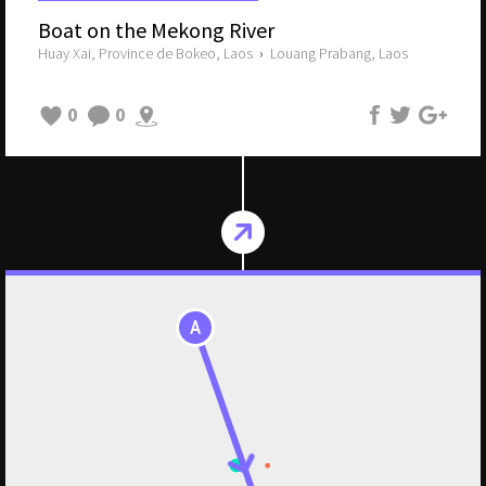
Boat on the Mekong River
Huay Xai, Province de Bokeo, Laos
›
Louang Prabang, Laos
0
0
A