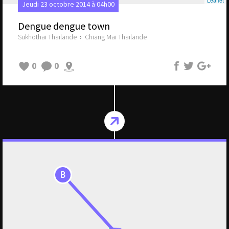
Leaflet
Jeudi 23 octobre 2014 à 04h00
Dengue dengue town
Sukhothai Thaïlande
›
Chiang Mai Thaïlande
0
0
B