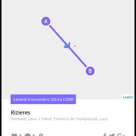
A
B
Leaflet
Samedi 8 novembre 2014 à 11h00
Rizieres
Vientiane, Laos
›
Paksé, Province de Champassak, Laos
0
0