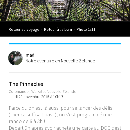
Retour au voyage
-
Retour à l'album
-
Photo 1/11
mad
Notre aventure en Nouvelle Zelande
The Pinnacles
Coromandel, Waikato, Nouvelle-Zélande
Lundi 23 novembre 2015 à 10h17
Parce qu'on est là aussi pour se lancer des défis
( hier ca suffisait pas !), on s'est programmé une
rando de 6 à 8h !
Depart 9h après avoir acheté une carte au DOC c'est