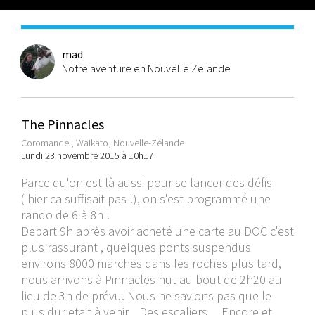
mad
Notre aventure en Nouvelle Zelande
The Pinnacles
Coromandel, Waikato, Nouvelle-Zélande
Lundi 23 novembre 2015 à 10h17
Parce qu'on est là aussi pour se lancer des défis
( hier ca suffisait pas !), on s'est programmé une
rando de 6 à 8h !
Depart 9h après avoir acheté une carte au DOC c'est
plus rassurant , quelques ponts suspendus
environs 8000 marches dans les roches plus tard,
nous arrivons à Pinnacles hut au bout de 2h20 au
lieu de 3h de prévu. Nous ne savions pas que le
plus dur etait à venir... Des escaliers ... Encore et