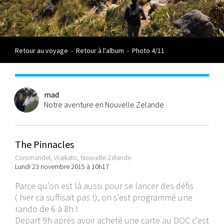
Retour au voyage
-
Retour à l'album
-
Photo 4/11
mad
Notre aventure en Nouvelle Zelande
The Pinnacles
Coromandel, Waikato, Nouvelle-Zélande
Lundi 23 novembre 2015 à 10h17
Parce qu'on est là aussi pour se lancer des défis
( hier ca suffisait pas !), on s'est programmé une
rando de 6 à 8h !
Depart 9h après avoir acheté une carte au DOC c'est