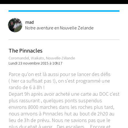
mad
Notre aventure en Nouvelle Zelande
The Pinnacles
Coromandel, Waikato, Nouvelle-Zélande
Lundi 23 novembre 2015 à 10h17
Parce qu'on est là aussi pour se lancer des défis
( hier ca suffisait pas !), on s'est programmé une
rando de 6 à 8h !
Depart 9h après avoir acheté une carte au DOC c'est
plus rassurant , quelques ponts suspendus
environs 8000 marches dans les roches plus tard,
nous arrivons à Pinnacles hut au bout de 2h20 au
lieu de 3h de prévu. Nous ne savions pas que le
plus dur etait à venir... Des escaliers ... Encore et