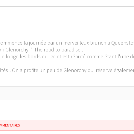
n commence la journée par un merveilleux brunch a Queensto
on Glenorchy. " The road to paradise".
elle longe les bords du lac et est réputé comme étant l'une 
gâtés ! On a profite un peu de Glenorchy qui réserve égalemen
OMMENTAIRES