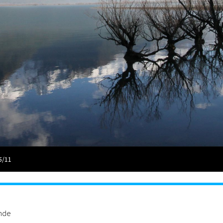
5/11
ande