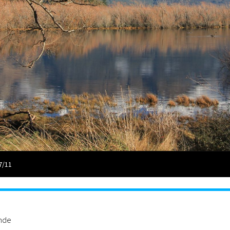
7/11
ande