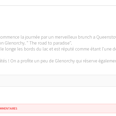
n commence la journée par un merveilleux brunch a Queensto
on Glenorchy. " The road to paradise".
elle longe les bords du lac et est réputé comme étant l'une 
gâtés ! On a profite un peu de Glenorchy qui réserve égalemen
OMMENTAIRES