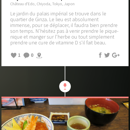
Château d'Edo, Chiyoda, Tokyo, Japon
Le jardin du palais impérial se trouve dans le
quartier de Ginza. Le lieu est absolument
immense, pour se déplacer, il faudra bien prendre
son temps. N'hésitez pas à venir prendre le pique-
nique et manger sur l'herbe ou tout simplement
prendre une cure de vitamine D s'il fait beau.
1
0