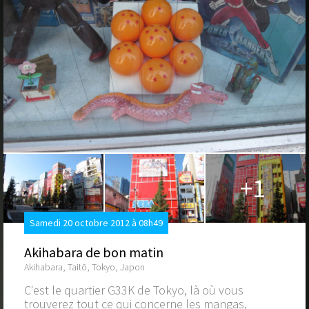
+1
Samedi 20 octobre 2012 à 08h49
Akihabara de bon matin
Akihabara, Taitō, Tokyo, Japon
C'est le quartier G33K de Tokyo, là où vous
trouverez tout ce qui concerne les mangas,