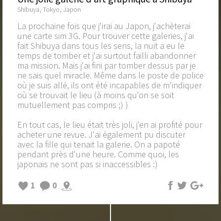
Shibuya, Tokyo, Japon
La prochaine fois que j'irai au Japon, j'achèterai
une carte sim 3G. Pour trouver cette galeries, j'ai
fait Shibuya dans tous les sens, la nuit a eu le
temps de tomber et j'ai surtout failli abandonner
ma mission. Mais j'ai fini par tomber dessus par je
ne sais quel miracle. Même dans le poste de police
où je suis allé, ils ont été incapables de m'indiquer
où se trouvait le lieu (à moins qu'on se soit
mutuellement pas compris ;) )
En tout cas, le lieu était très joli, j'en ai profité pour
acheter une revue. J'ai également pu discuter
avec la fille qui tenait la galerie. On a papoté
pendant près d'une heure. Comme quoi, les
japonais ne sont pas si inaccessibles :)
1
0