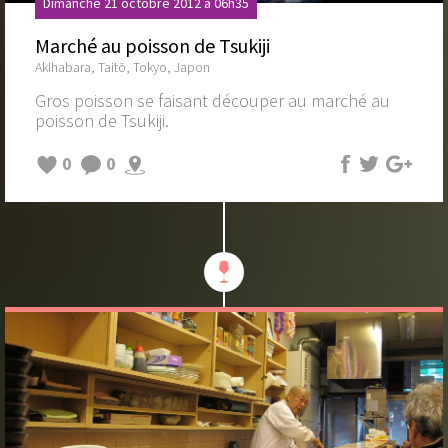
Dimanche 21 octobre 2012 à 06h35
Marché au poisson de Tsukiji
Akihabara, Taitō, Tokyo, Japon
Gros poisson se faisant découper au marché au
poisson de Tsukiji.
0
0