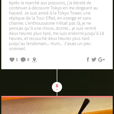
Après le marché aux poissons, j'ai décidé de
continuer à découvrir Tokyo en me dirigeant au
hasard. Je suis arrivé à la Tokyo Tower, une
réplique de la Tour Effeil, en orange et sans
charme. L'enthousiasme n'était pas là, je ne
pensais qu'à une chose, dormir... je suis rentré
deux heures plus tard, me suis endormi jusqu'à 18
heures, et recouché deux heures plus tard
jusqu'au lendemain... Hum... J'avais un peu
sommeil.
1
0