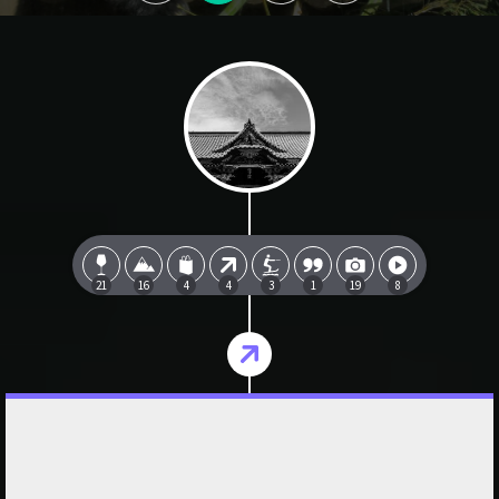
21
16
4
4
3
1
19
8