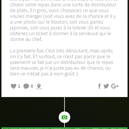
choisir votre repas dans une sorte de distributeur
de plats. En gros, vous choisissez ce que vous
voulez manger (soit vous avez de la chance et il y
a une photo sur le bouton, soit vous parlez
japonais, soit vous jouez à la loterie :D) et vous
obtenez un ticket à donner à la serveuse qui le
donne au chef.
La première fois c'est très déroutant, mais après
on s'y fait. Et surtout, ce n'est pas parce que le
paiement se fait par un distributeur que le repas
sera mauvais, je n'ai juste pas eu de chance, ou
bien ce n'était pas à mon goût :)
1
0