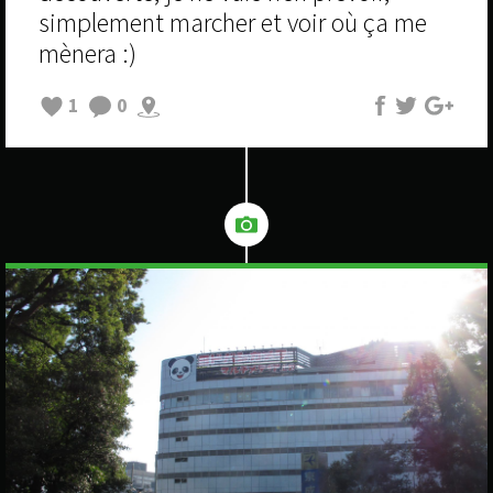
simplement marcher et voir où ça me
mènera :)
1
0