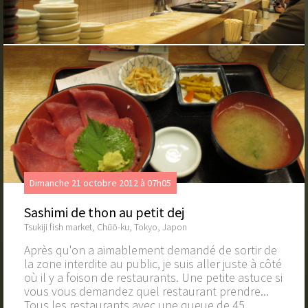
Dimanche 21 octobre 2012 à 07h05
Sashimi de thon au petit dej
Tsukiji fish market, Chūō-ku, Tokyo, Japon
Après qu'on a aimablement demandé de sortir de
la zone interdite au public, je suis aller juste à côté
où il y a foison de restaurants. Une petite astuce si
vous vous demandez quel restaurant prendre...
Tous les restaurants avec une queue de 45