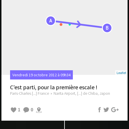
A
B
Leaflet
Vendredi 19 octobre 2012 à 09h34
C'est parti, pour la première escale !
Paris-Charles [...] France
›
Narita Airport, [...] de Chiba, Japon
1
0