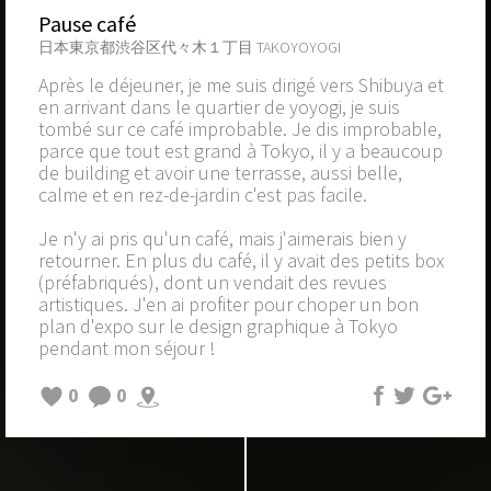
Pause café
日本東京都渋谷区代々木１丁目 TAKOYOYOGI
Après le déjeuner, je me suis dirigé vers Shibuya et
en arrivant dans le quartier de yoyogi, je suis
tombé sur ce café improbable. Je dis improbable,
parce que tout est grand à Tokyo, il y a beaucoup
de building et avoir une terrasse, aussi belle,
calme et en rez-de-jardin c'est pas facile.
Je n'y ai pris qu'un café, mais j'aimerais bien y
retourner. En plus du café, il y avait des petits box
(préfabriqués), dont un vendait des revues
artistiques. J'en ai profiter pour choper un bon
plan d'expo sur le design graphique à Tokyo
pendant mon séjour !
0
0