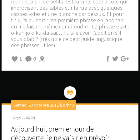
monde, plein de petits restaurants côte à côte qui
improvisent des tables sur la rue avec quelques
caisses vides et une planche par dessus. Et pour
finir, j’ai pu sortir ma première phrase en japonais
en me faisant même comprendre ! La phrase était :
o-kan-jo o ku-da-sai… Puis-je avoir l’addition s’il
vous plaît ? (très utile ce petit guide linguistique
des phrases utiles).
1
0
Samedi 20 octobre 2012 à 07h49
Tokyo, Japon
Aujourd'hui, premier jour de
découverte, je ne vais rien prévoir,