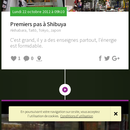
Lundi 22 octobre 2012 à 09h10
Premiers pas à Shibuya
Akihabara, Taitō, Tokyo, Japon
C'est grand, il y a des enseignes partout, l'énergie
est formidable.
1
0
En poursuivant votre navigation sur ce site, vous acceptez
l'utilisation de cookies.
Conditions d'utilisation