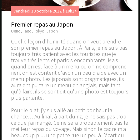
Vendredi 19 octobre 2012 à 18h14
Premier repas au Japon
Ueno, Taitō, Tokyo, Japon
Quelle leçon d'humilité quand on veut prendre
son premier repas au Japon. À Paris, je ne suis pas
toujours très patient avec les touristes que je
trouve très lents et parfois encombrants. Mais
quand on est face à un menu où on ne comprend
rien, on est content d'avoir un peu d'aide avec un
menu photo. Les japonais sont pragmatiques, ils
auraient pu faire un menu en anglais, mais tant
qu'à faire, ils se sont dit qu'une photo est toujours
plus parlante.
Pour le plat, j'y suis allé au petit bonheur la
chance… Au final, à part du riz, je ne sais pas trop
ce que j'ai mangé. Ce ne sera probablement pas le
meilleur repas du voyage. Mais sinon le cadre m’a
beaucoup plu. une petite rue un peu à l’écart du