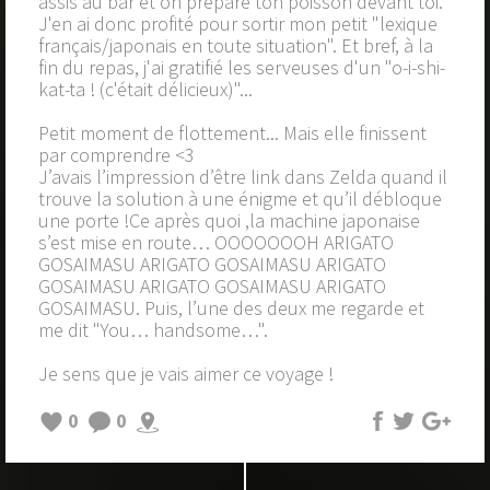
assis au bar et on prépare ton poisson devant toi.
J'en ai donc profité pour sortir mon petit "lexique
français/japonais en toute situation". Et bref, à la
fin du repas, j'ai gratifié les serveuses d'un "o-i-shi-
kat-ta ! (c'était délicieux)"...
Petit moment de flottement... Mais elle finissent
par comprendre <3
J’avais l’impression d’être link dans Zelda quand il
trouve la solution à une énigme et qu’il débloque
une porte !Ce après quoi ,la machine japonaise
s’est mise en route… OOOOOOOH ARIGATO
GOSAIMASU ARIGATO GOSAIMASU ARIGATO
GOSAIMASU ARIGATO GOSAIMASU ARIGATO
GOSAIMASU. Puis, l’une des deux me regarde et
me dit "You… handsome…".
Je sens que je vais aimer ce voyage !
0
0