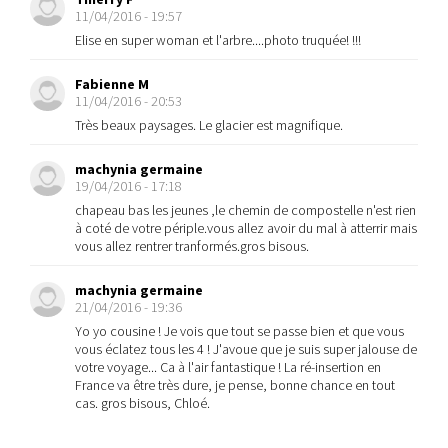
11/04/2016 - 19:57
Elise en super woman et l'arbre....photo truquée! !!!
Fabienne M
11/04/2016 - 20:53
Très beaux paysages. Le glacier est magnifique.
machynia germaine
19/04/2016 - 17:18
chapeau bas les jeunes ,le chemin de compostelle n'est rien
à coté de votre périple.vous allez avoir du mal à atterrir mais
vous allez rentrer tranformés.gros bisous.
machynia germaine
21/04/2016 - 19:36
Yo yo cousine ! Je vois que tout se passe bien et que vous
vous éclatez tous les 4 ! J'avoue que je suis super jalouse de
votre voyage... Ca à l'air fantastique ! La ré-insertion en
France va être très dure, je pense, bonne chance en tout
cas. gros bisous, Chloé.