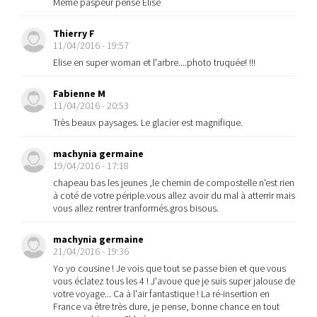
Même paspeur pense Elise
Thierry F
11/04/2016 - 19:57
Elise en super woman et l'arbre....photo truquée! !!!
Fabienne M
11/04/2016 - 20:53
Très beaux paysages. Le glacier est magnifique.
machynia germaine
19/04/2016 - 17:18
chapeau bas les jeunes ,le chemin de compostelle n'est rien
à coté de votre périple.vous allez avoir du mal à atterrir mais
vous allez rentrer tranformés.gros bisous.
machynia germaine
21/04/2016 - 19:36
Yo yo cousine ! Je vois que tout se passe bien et que vous
vous éclatez tous les 4 ! J'avoue que je suis super jalouse de
votre voyage... Ca à l'air fantastique ! La ré-insertion en
France va être très dure, je pense, bonne chance en tout