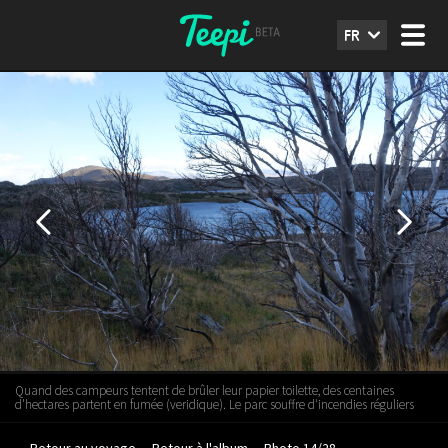
FR
Quand des campeurs tentent de brûler leur papier toilette, des centaines
d'hectares partent en fumée (veridique). Le parc souffre d'incendies réguliers