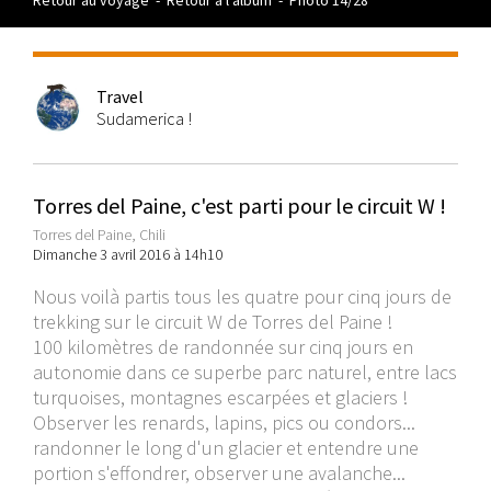
Retour au voyage
-
Retour à l'album
-
Photo 14/28
Travel
Sudamerica !
Torres del Paine, c'est parti pour le circuit W !
Torres del Paine, Chili
Dimanche 3 avril 2016 à 14h10
Nous voilà partis tous les quatre pour cinq jours de
trekking sur le circuit W de Torres del Paine !
100 kilomètres de randonnée sur cinq jours en
autonomie dans ce superbe parc naturel, entre lacs
turquoises, montagnes escarpées et glaciers !
Observer les renards, lapins, pics ou condors...
randonner le long d'un glacier et entendre une
portion s'effondrer, observer une avalanche...