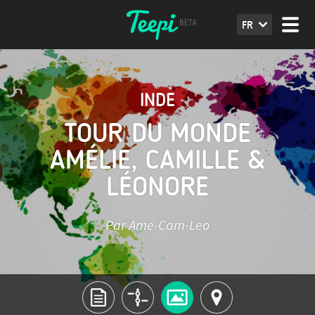
FR
INDE
TOUR DU MONDE
AMÉLIE, CAMILLE &
LÉONORE
Par Ame-Cam-Leo