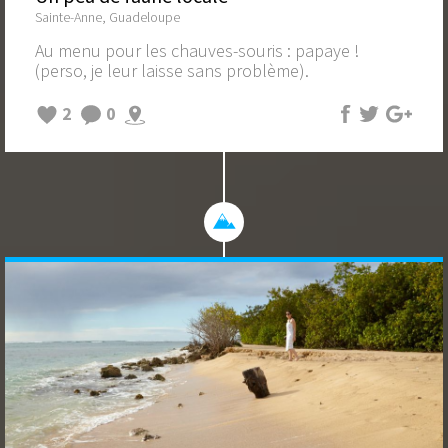
Sainte-Anne, Guadeloupe
Au menu pour les chauves-souris : papaye !
(perso, je leur laisse sans problème).
2
0