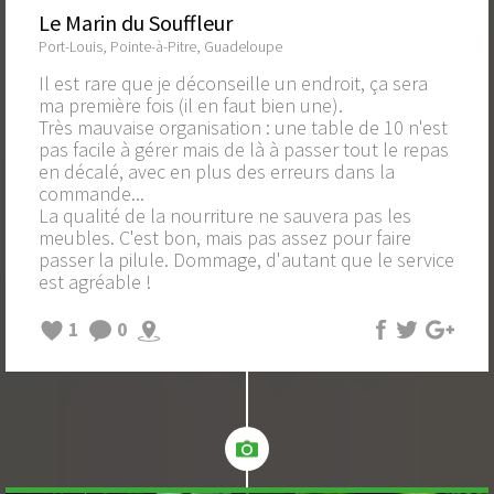
Le Marin du Souffleur
Port-Louis, Pointe-à-Pitre, Guadeloupe
Il est rare que je déconseille un endroit, ça sera
ma première fois (il en faut bien une).
Très mauvaise organisation : une table de 10 n'est
pas facile à gérer mais de là à passer tout le repas
en décalé, avec en plus des erreurs dans la
commande...
La qualité de la nourriture ne sauvera pas les
meubles. C'est bon, mais pas assez pour faire
passer la pilule. Dommage, d'autant que le service
est agréable !
1
0