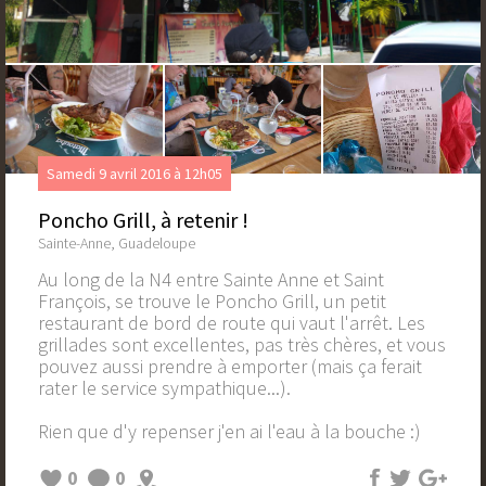
Samedi 9 avril 2016 à 12h05
Poncho Grill, à retenir !
Sainte-Anne, Guadeloupe
Au long de la N4 entre Sainte Anne et Saint
François, se trouve le Poncho Grill, un petit
restaurant de bord de route qui vaut l'arrêt. Les
grillades sont excellentes, pas très chères, et vous
pouvez aussi prendre à emporter (mais ça ferait
rater le service sympathique...).
Rien que d'y repenser j'en ai l'eau à la bouche :)
0
0