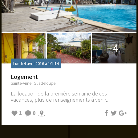
+4
Lundi 4 avril 2016 à 10h14
Logement
Sainte-Anne, Guadeloupe
La location de la première semaine de ces
vacances, plus de renseignements à venir...
1
0