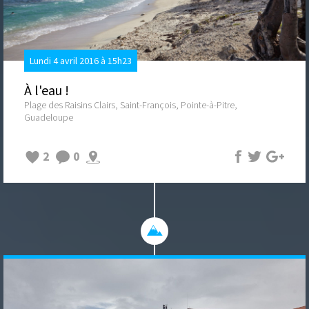
Lundi 4 avril 2016 à 15h23
À l'eau !
Plage des Raisins Clairs, Saint-François, Pointe-à-Pitre,
Guadeloupe
2
0