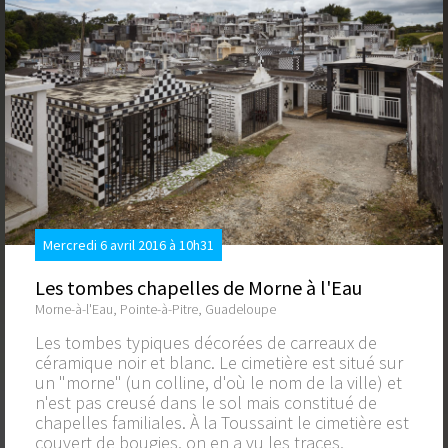
Mercredi 6 avril 2016 à 10h31
Les tombes chapelles de Morne à l'Eau
Morne-à-l'Eau, Pointe-à-Pitre, Guadeloupe
Les tombes typiques décorées de carreaux de
céramique noir et blanc. Le cimetière est situé sur
un "morne" (un colline, d'où le nom de la ville) et
n'est pas creusé dans le sol mais constitué de
chapelles familiales. À la Toussaint le cimetière est
couvert de bougies, on en a vu les traces,