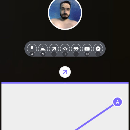
4
9
1
2
1
10
1
A