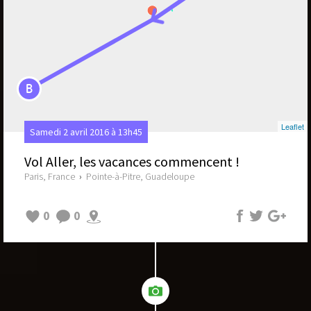
B
Leaflet
Samedi 2 avril 2016 à 13h45
Vol Aller, les vacances commencent !
Paris, France
›
Pointe-à-Pitre, Guadeloupe
0
0