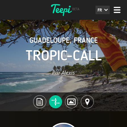
FR
GUADELOUPE
,
FRANCE
TROPIC-CALL
Par Alexis