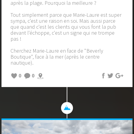
après la plage. Pourquoi la meilleure ?
Tout simplement parce que Marie-Laure est super
sympa, c'est une raison en soi. Mais aussi parce
que quand c'est les clients qui vous font la pub
devant l'échoppe, c'est un signe qui ne trompe
pas !
Cherchez Marie-Laure en face de "Beverly
Boutique", face à la mer (après le centre
nautique).
0
0