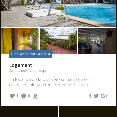
+4
Lundi 4 avril 2016 à 10h14
Logement
Sainte-Anne, Guadeloupe
La location de la première semaine de ces
vacances, plus de renseignements à venir...
1
0