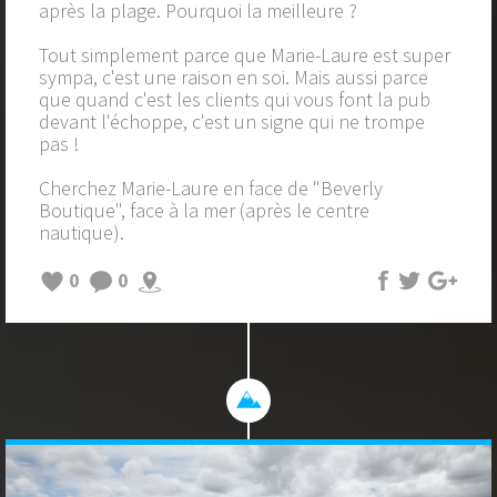
après la plage. Pourquoi la meilleure ?
Tout simplement parce que Marie-Laure est super
sympa, c'est une raison en soi. Mais aussi parce
que quand c'est les clients qui vous font la pub
devant l'échoppe, c'est un signe qui ne trompe
pas !
Cherchez Marie-Laure en face de "Beverly
Boutique", face à la mer (après le centre
nautique).
0
0