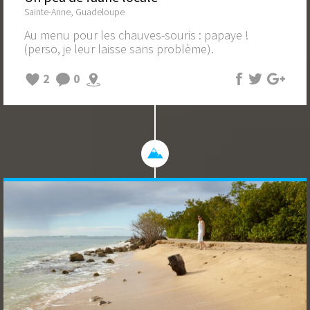
Sainte-Anne, Guadeloupe
Au menu pour les chauves-souris : papaye !
(perso, je leur laisse sans problème).
2
0