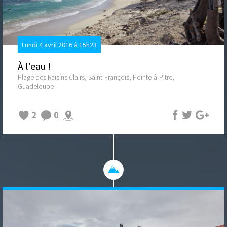
Lundi 4 avril 2016 à 15h23
À l'eau !
Plage des Raisins Clairs, Saint-François, Pointe-à-Pitre,
Guadeloupe
2
0