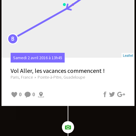
B
Leaflet
Samedi 2 avril 2016 à 13h45
Vol Aller, les vacances commencent !
Paris, France
›
Pointe-à-Pitre, Guadeloupe
0
0