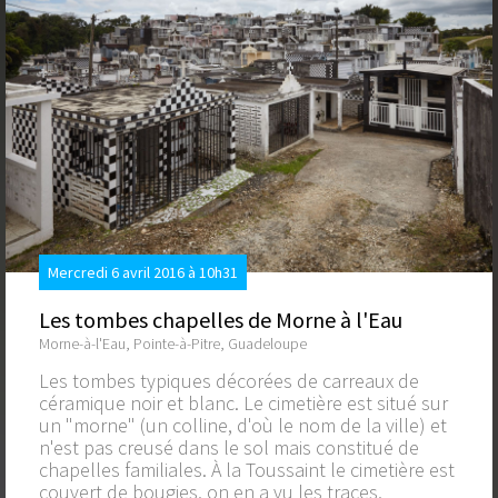
Mercredi 6 avril 2016 à 10h31
Les tombes chapelles de Morne à l'Eau
Morne-à-l'Eau, Pointe-à-Pitre, Guadeloupe
Les tombes typiques décorées de carreaux de
céramique noir et blanc. Le cimetière est situé sur
un "morne" (un colline, d'où le nom de la ville) et
n'est pas creusé dans le sol mais constitué de
chapelles familiales. À la Toussaint le cimetière est
couvert de bougies, on en a vu les traces,