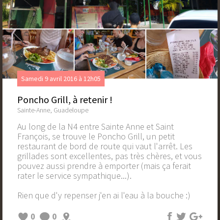
Samedi 9 avril 2016 à 12h05
Poncho Grill, à retenir !
Sainte-Anne, Guadeloupe
Au long de la N4 entre Sainte Anne et Saint
François, se trouve le Poncho Grill, un petit
restaurant de bord de route qui vaut l'arrêt. Les
grillades sont excellentes, pas très chères, et vous
pouvez aussi prendre à emporter (mais ça ferait
rater le service sympathique...).
Rien que d'y repenser j'en ai l'eau à la bouche :)
0
0