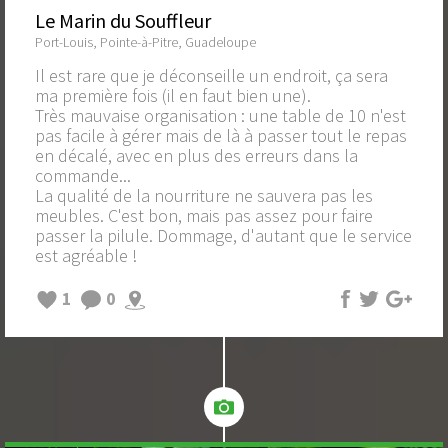
Le Marin du Souffleur
Port-Louis, Pointe-à-Pitre, Guadeloupe
Il est rare que je déconseille un endroit, ça sera
ma première fois (il en faut bien une).
Très mauvaise organisation : une table de 10 n'est
pas facile à gérer mais de là à passer tout le repas
en décalé, avec en plus des erreurs dans la
commande...
La qualité de la nourriture ne sauvera pas les
meubles. C'est bon, mais pas assez pour faire
passer la pilule. Dommage, d'autant que le service
est agréable !
1
0