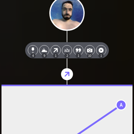
4
9
1
2
1
10
1
A