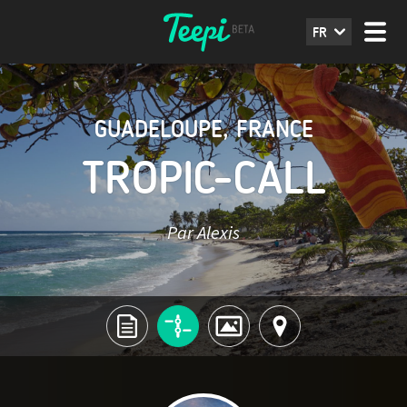
FR
GUADELOUPE
,
FRANCE
TROPIC-CALL
Par Alexis