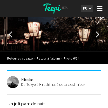
FR
Retour au voyage
-
Retour à l'album
-
Photo 6/14
Nicolas
De Tokyo à Hiroshima, à deux c'est mieux
Un joli parc de nuit