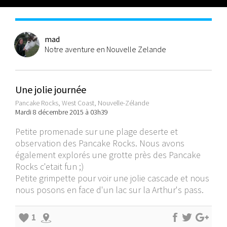
mad
Notre aventure en Nouvelle Zelande
Une jolie journée
Pancake Rocks, West Coast, Nouvelle-Zélande
Mardi 8 décembre 2015 à 03h39
Petite promenade sur une plage deserte et
observation des Pancake Rocks. Nous avons
également explorés une grotte près des Pancake
Rocks c'etait fun ;)
Petite grimpette pour voir une jolie cascade et nous
nous posons en face d'un lac sur la Arthur's pass.
1